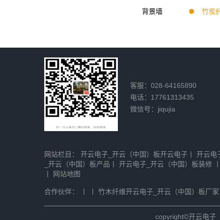
背景墙
竹炭
客服：028-64165890
电话：17761313435
微信号：jiqujia
网站栏目：
开云电子_开云（中国）板开云电子
丨
开云电
_开云（中国）板产品
丨
开云电子_开云（中国）板装修
丨
网站地图
合作伙伴： 丨 丨
竹木纤维开云电子_开云（中国）板厂家
copyright©开云电子_