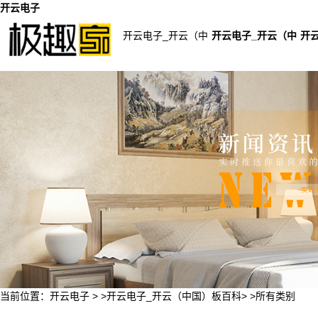
开云电子
开云电子_开云（中
开云电子_开云（中
开
国）板开云电子
国）板公司
当前位置：
开云电子
> >
开云电子_开云（中国）板百科
> >所有类别