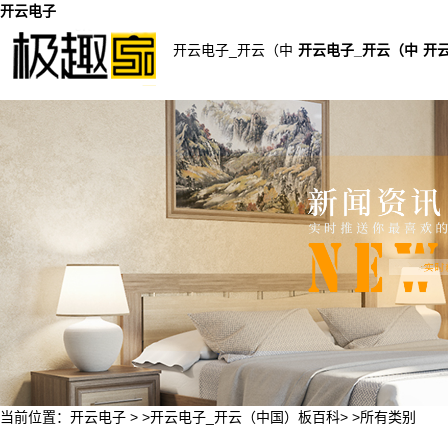
开云电子
开云电子_开云（中
开云电子_开云（中
开
国）板开云电子
国）板公司
当前位置：
开云电子
> >
开云电子_开云（中国）板百科
> >所有类别