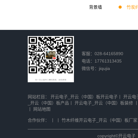
背景墙
竹炭
客服：028-64165890
电话：17761313435
微信号：jiqujia
网站栏目：
开云电子_开云（中国）板开云电子
丨
开云电
_开云（中国）板产品
丨
开云电子_开云（中国）板装修
丨
网站地图
合作伙伴： 丨 丨
竹木纤维开云电子_开云（中国）板厂家
copyright©开云电子_