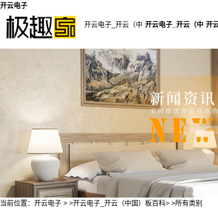
开云电子
开云电子_开云（中
开云电子_开云（中
开
国）板开云电子
国）板公司
当前位置：
开云电子
> >
开云电子_开云（中国）板百科
> >所有类别