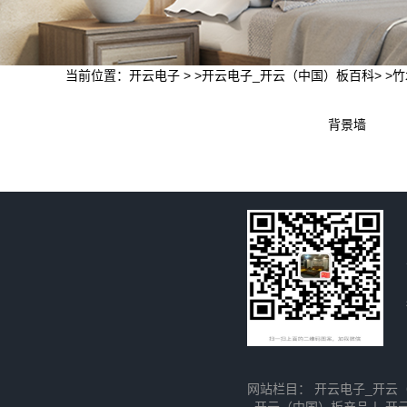
当前位置：
开云电子
> >
开云电子_开云（中国）板百科
> 
背景墙
网站栏目：
开云电子_开云