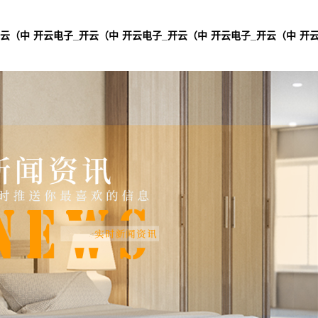
开云（中
开云电子_开云（中
开云电子_开云（中
开云电子_开云（中
开
公司
国）板效果图
国）板产品
国）板装修