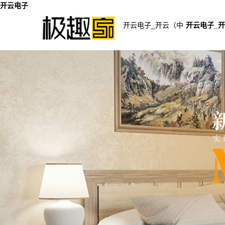
开云电子
开云电子_开云（中
开云电子_
国）板开云电子
国）板