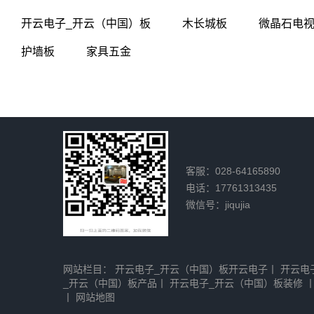
开云电子_开云（中国）板
木长城板
微晶石电
护墙板
家具五金
客服：028-64165890
电话：17761313435
微信号：jiqujia
网站栏目：
开云电子_开云（中国）板开云电子
丨
开云电
_开云（中国）板产品
丨
开云电子_开云（中国）板装修
丨
网站地图