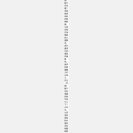
国）
板不
仅克
服了
传统
装修
材料
的种
种弊
端，
又适
应现
代消
费者
的心
理需
求，
成为
最流
行的
潮流
环保
建
材。
美学
的普
遍魅
力开
云电
子_
开云
（中
国）
板不
仅在
墙面
的美
学设
计上
下了
大功
夫，
以百
变的
造型
和丰
富的
花纹
和图
案取