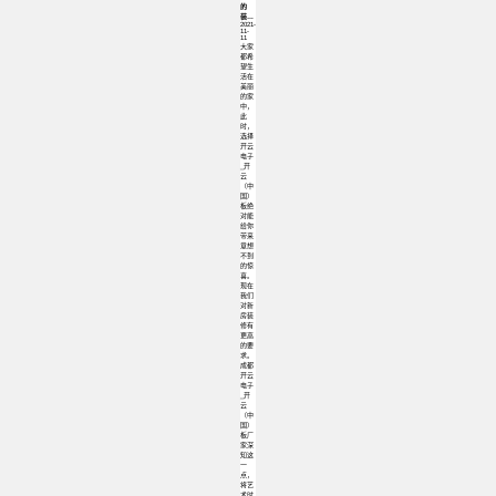
的
装…
2021-
11-
11
大家
都希
望生
活在
美丽
的家
中，
此
时，
选择
开云
电子
_开
云
（中
国）
板绝
对能
给你
带来
意想
不到
的惊
喜。
现在
我们
对新
房装
修有
更高
的要
求。
成都
开云
电子
_开
云
（中
国）
板厂
家深
知这
一
点，
将艺
术时