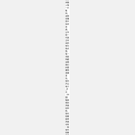
尚融
入每
一片
板
材。
这款
优雅
而不
失时
尚
感，
让年
轻一
代真
正时
尚的
他为
他点
赞。
每一
项装
饰都
会随
我们
的需
要而
发展
变
化，
现代
开云
电子
_开
云
（中
国）
板装
修的
风格
如何
呢，
现代
轻奢
装修
风格
也有
一种
现代
轻奢