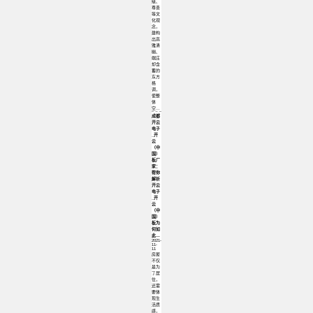
级、
尊贵
等文
化观
念，
建构
出高
雅清
幽、
端庄
却含
蓄的
东方
格
调，
使整
体
空…
成都
开云
电子
_开
云
（中
国）
板厂
家：
帮你
解析
开云
电子
_开
云
（中
国）
板为
何如
此…
2021-
11-
11
房屋
不仅
是为
了居
住，
还需
要体
现生
活质
感，