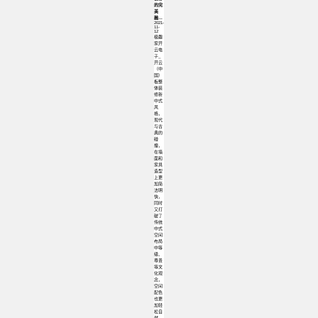
的完
美
融…
2021-
11-
12
极趣
家开
云电
子_
开云
（中
国）
板整
体装
修新
中式
风
格，
现代
与古
典的
碰
撞，
在墙
面和
家具
造型
上更
加简
洁明
快，
同时
又打
破了
传统
中式
空间
布局
中等
级、
尊贵
等文
化观
念，
空间
配色
也更
加轻
松自