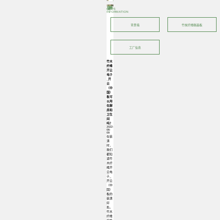
NEWS
开云电子_开云（中国）
INFORMATION
背景墙
竹炭纤维碳晶板
工厂信息
竹木
纤维
开云
电子
_开
云
（中
国）
板可
以用
在厨
房和
卫生
间
吗？
2022-
06-
09
在装
潢
时，
我们
都知
道竹
木纤
维开
云电
子_
开云
（中
国）
板的
装潢
好
处。
竹木
纤维