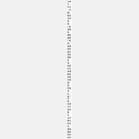
云电
子_
开云
（中
国）
板优
点的
体
现:
1.保
温隔
热
据权
威部
门检
测，
保温
效率
超过
现有
国家
标
准，
安装
间与
普通
板材
安装
间温
差7
度；
和油
漆
比，
差了
10
度。
在南
方炎
热的
夏
天，
北方
寒冷
的冬
天，
是墙
面装
饰的
好材