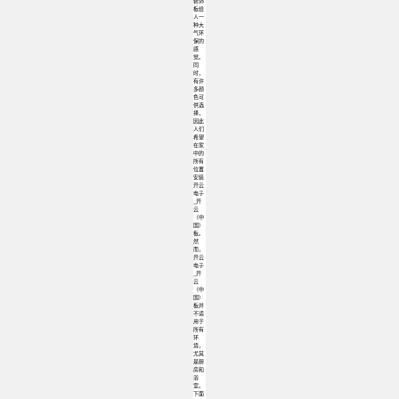
装饰
板给
人一
种大
气环
保的
感
觉。
同
时，
有许
多颜
色可
供选
择，
因此
人们
希望
在家
中的
所有
位置
安装
开云
电子
_开
云
（中
国）
板。
然
而，
开云
电子
_开
云
（中
国）
板并
不适
用于
所有
环
境，
尤其
是厨
房和
浴
室。
下面