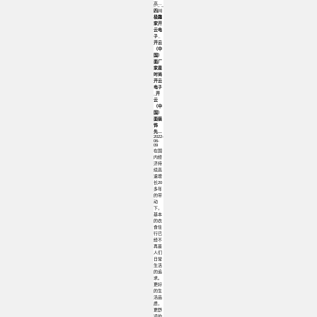
高…
四川
极趣
家开
云电
子_
开云
（中
国）
面厂
家是
时尚
开云
电子
_开
云
（中
国）
面装
饰
先…
2022-
06-
09
在国
内经
济持
续高
速增
长20
多年
的带
动
下，
基本
的衣
食住
行已
经不
再是
人们
日常
生活
的追
求。
更好
的生
活品
质，
更舒
适的