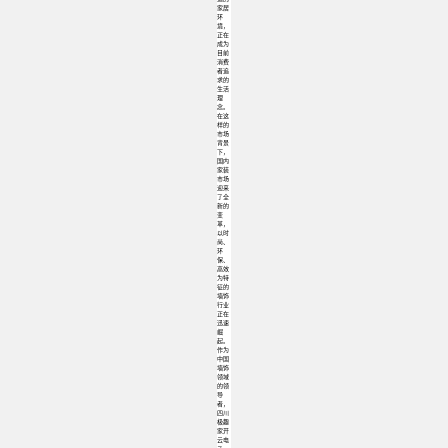
家居
环
境，
正在
成为
目前
消费
者追
求的
生活
理
念。
在这
样的
市场
背景
下，
国内
家装
市场
迎来
了全
新的
变
革，
以时
尚、
环
保、
高效
为特
征的
墙饰
行业
正在
迅速
崛
起。
作为
中国
墙饰
领域
的领
导
者，
四川
极趣
家开
云电