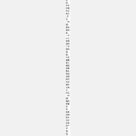
别
的，
竹木
纤维
开云
电子
_开
云
（中
国）
面也
是如
此，
一不
小心
就挑
选到
了劣
质的
墙
面，
今天
极趣
家小
编就
来教
教大
家如
何辨
别竹
木纤
维开
云电
子_
开云
（中
国）
面的
质量
好
坏。
简单
的辨
别方
法记
住这
四个
字：
望、
闻、