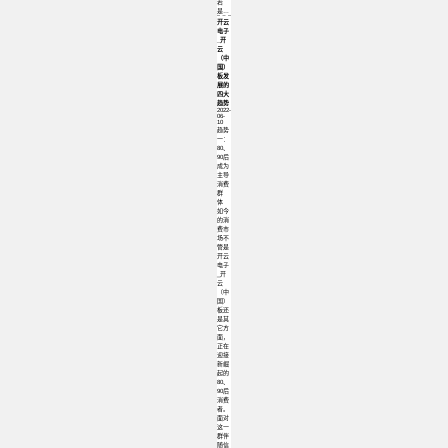
若
是…
开云
电子
_开
云
（中
国）
板发
展的
四大
趋势
2022-
06-
10
趋势
一：
80、
90后
成为
主导
消费
群
体
如今
的消
费市
场不
管是
开云
电子
_开
云
（中
国）
板还
是其
它方
面，
正在
迎接
新崛
起的
80、
90后
消费
者。
面对
这一
群伴
随信