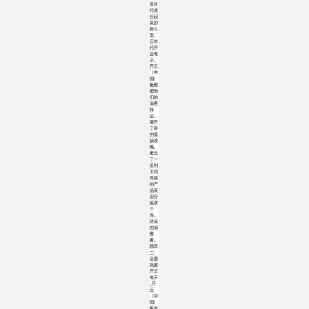
息时
代成
长起
来的
新人
类，
云时
代开
云电
子_
开云
（中
国）
板根
据他
们的
消费
特
征，
展开
了新
的营
销攻
略，
推出
了一
系列
不同
风格
的产
品来
迎合
追求
个
性、
时尚
的消
费
者。
趋势
二：
全面
拓展
开云
电子
_开
云
（中
国）
板市