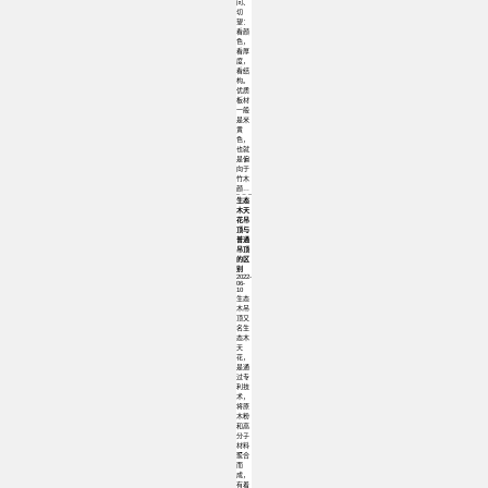
问、
切
望：
看颜
色，
看厚
度，
看结
构。
优质
板材
一般
是米
黄
色，
也就
是偏
向于
竹木
颜…
生态
木天
花吊
顶与
普通
吊顶
的区
别
2022-
06-
10
生态
木吊
顶又
名生
态木
天
花，
是通
过专
利技
术，
将原
木粉
和高
分子
材料
聚合
而
成，
有着