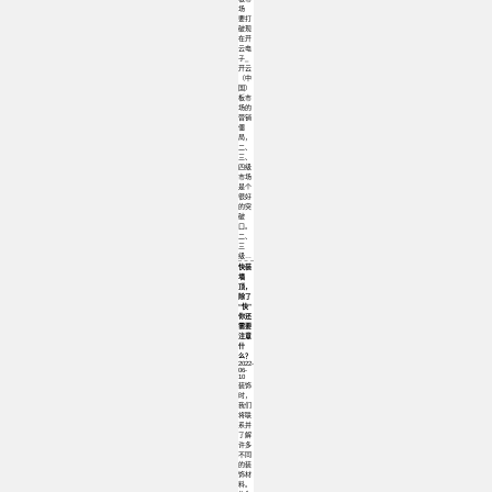
场
要打
破现
在开
云电
子_
开云
（中
国）
板市
场的
营销
僵
局，
二、
三、
四级
市场
是个
很好
的突
破
口。
二、
三
级…
快装
墙
顶，
除了
“快”
你还
需要
注意
什
么？
2022-
06-
10
装饰
时，
我们
将联
系并
了解
许多
不同
的装
饰材
料。