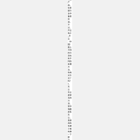
产
品，
在家
装行
业中
备受
欢
迎。
不
过，
开云
电子
_开
云
（中
国）
面上
不同
的污
渍也
有不
同的
处理
方
法，
你用
对方
法了
吗？
1、
灰
尘
灰尘
是常
见的
污
渍，
家中
墙面
若有
灰
尘，
直接
用鸡
毛掸
子或
布掸
一下
即