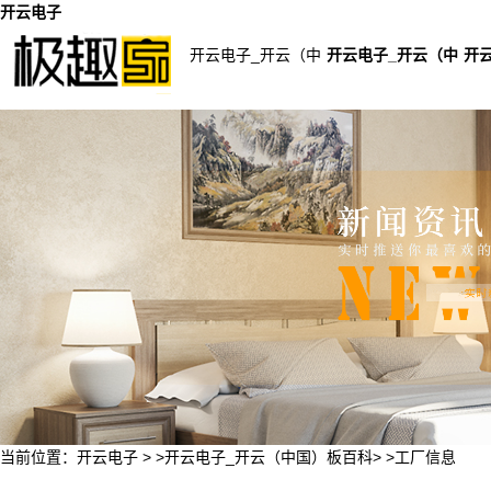
开云电子
开云电子_开云（中
开云电子_开云（中
开
国）板开云电子
国）板公司
当前位置：
开云电子
> >
开云电子_开云（中国）板百科
> >工厂信息