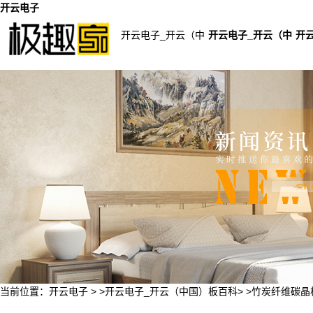
开云电子
开云电子_开云（中
开云电子_开云（中
开
国）板开云电子
国）板公司
当前位置：
开云电子
> >
开云电子_开云（中国）板百科
> >竹炭纤维碳晶