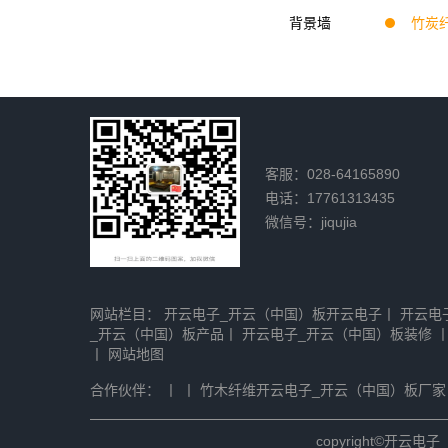
背景墙
竹炭
客服：028-64165890
电话：17761313435
微信号：jiqujia
网站栏目：
开云电子_开云（中国）板开云电子
丨
开云电
_开云（中国）板产品
丨
开云电子_开云（中国）板装修
丨
网站地图
合作伙伴： 丨 丨
竹木纤维开云电子_开云（中国）板厂家
copyright©开云电子_