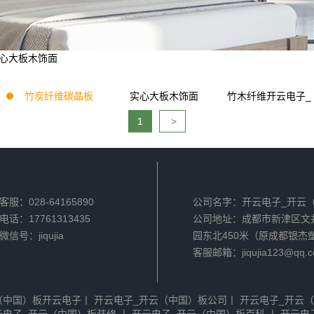
实心大板木饰面
竹炭纤维碳晶板
实心大板木饰面
竹木纤维开云电子_
开云（中国）板
1
>
客服：028-64165890
公司名字：开云电子_开云
电话：17761313435
公司地址：成都市新津区文
微信号：jiqujia
园东北450米（原成都银杰
客服邮箱：jiqujia123@qq.
（中国）板开云电子
丨
开云电子_开云（中国）板公司
丨
开云电子_开云