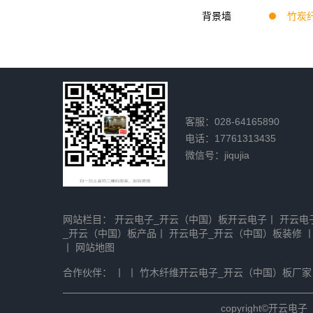
背景墙
竹炭
客服：028-64165890
电话：17761313435
微信号：jiqujia
网站栏目：
开云电子_开云（中国）板开云电子
丨
开云电
_开云（中国）板产品
丨
开云电子_开云（中国）板装修
丨
网站地图
合作伙伴： 丨 丨
竹木纤维开云电子_开云（中国）板厂家
copyright©开云电子_