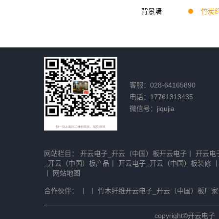
背景墙
竹炭
客服：028-64165890
电话：17761313435
微信号：jiqujia
网站栏目：
开云电子_开云（中国）板开云电子
丨
开云电
_开云（中国）板产品
丨
开云电子_开云（中国）板装修
丨
网站地图
合作伙伴： 丨 丨
竹木纤维开云电子_开云（中国）板厂家
copyright©开云电子_