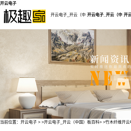
开云电子
开云电子_开云（中
开云电子_开云（中
开
国）板开云电子
国）板公司
当前位置：
开云电子
> >
开云电子_开云（中国）板百科
> >竹木纤维开