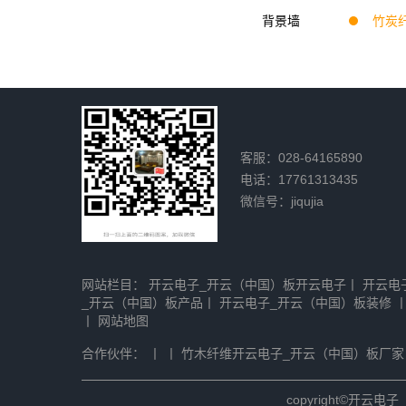
背景墙
竹炭
客服：028-64165890
电话：17761313435
微信号：jiqujia
网站栏目：
开云电子_开云（中国）板开云电子
丨
开云电
_开云（中国）板产品
丨
开云电子_开云（中国）板装修
丨
网站地图
合作伙伴： 丨 丨
竹木纤维开云电子_开云（中国）板厂家
copyright©开云电子_