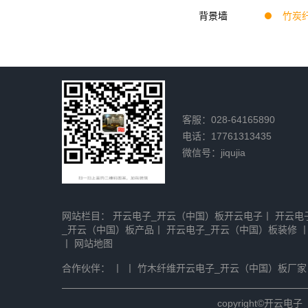
背景墙
竹炭
客服：028-64165890
电话：17761313435
微信号：jiqujia
网站栏目：
开云电子_开云（中国）板开云电子
丨
开云电
_开云（中国）板产品
丨
开云电子_开云（中国）板装修
丨
网站地图
合作伙伴： 丨 丨
竹木纤维开云电子_开云（中国）板厂家
copyright©开云电子_