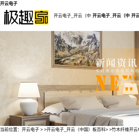
开云电子
开云电子_开云（中
开云电子_开云（中
开
国）板开云电子
国）板公司
当前位置：
开云电子
> >
开云电子_开云（中国）板百科
> >竹木纤维开