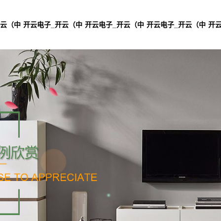
开云（中
开云电子_开云（中
开云电子_开云（中
开云电子_开云（中
开
公司
国）板效果图
国）板产品
国）板装修