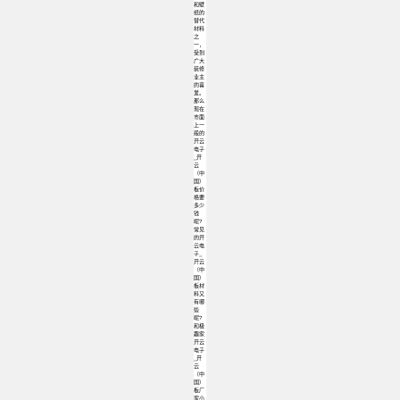
和壁
纸的
替代
材料
之
一，
受到
广大
装修
业主
的喜
爱。
那么
现在
市面
上一
般的
开云
电子
_开
云
（中
国）
板价
格要
多少
钱
呢?
常见
的开
云电
子_
开云
（中
国）
板材
料又
有哪
些
呢?
和极
趣家
开云
电子
_开
云
（中
国）
板厂
家小