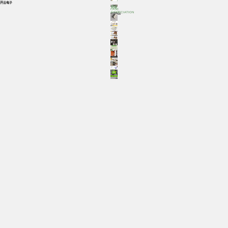
开云电子
产品展示
CASE
APPRECIATION
65腰线卡口 65*3000
发布时间：
2018-10-24
手机：17761313435
座机：028-64165890
邮箱:jiqujia123@qq.com
地址：成都市新津区文井乡文井东巷文井家园东北450米（原成都银杰塑钢型材厂）
合作伙伴：
成都开云电子_开云（中国）板丨
copyright©开云电子_开云（中国） .All Rights Reserved