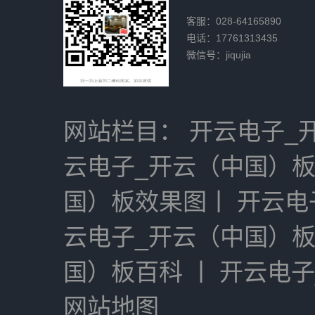
客服：028-64165890
电话：17761313435
微信号：jiqujia
网站栏目：
开云电子_
云电子_开云（中国）
国）板效果图
丨
开云电
云电子_开云（中国）
国）板百科
丨
开云电子
网站地图