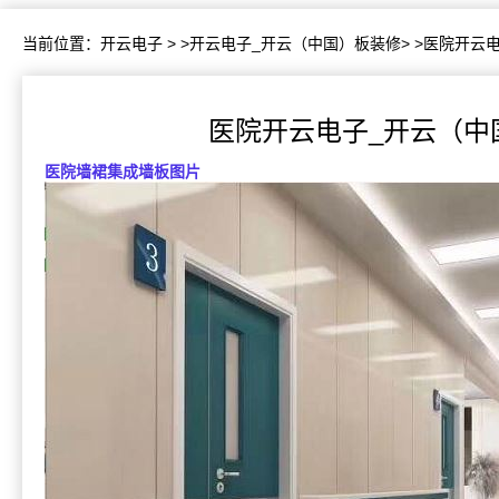
当前位置：
开云电子
> >
开云电子_开云（中国）板装修
> >医院开
医院开云电子_开云（中
医院
墙裙
集成
墙板
图片