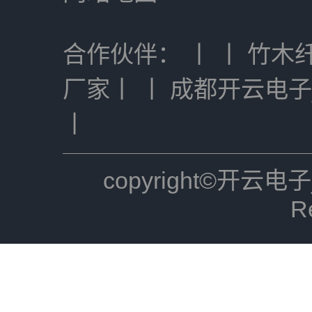
合作伙伴： 丨 丨
竹木
厂家
丨 丨
成都开云电子
丨
copyright©开云电子
R