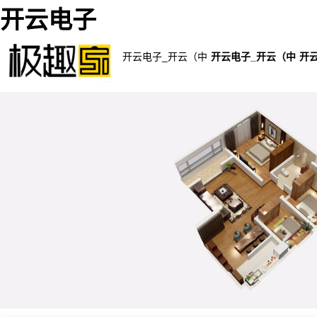
开云电子
开云电子_开云（中
开云电子_开云（中
开
国）板开云电子
国）板公司